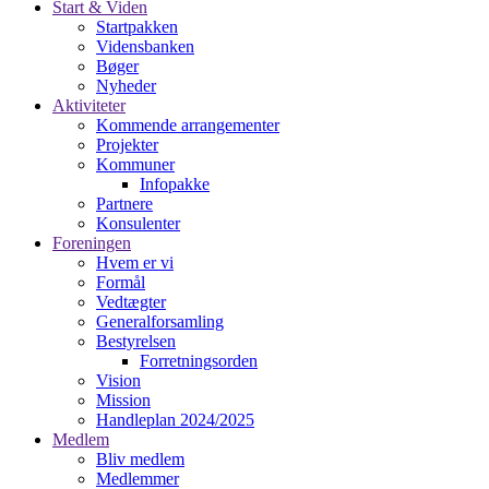
Start & Viden
Startpakken
Vidensbanken
Bøger
Nyheder
Aktiviteter
Kommende arrangementer
Projekter
Kommuner
Infopakke
Partnere
Konsulenter
Foreningen
Hvem er vi
Formål
Vedtægter
Generalforsamling
Bestyrelsen
Forretningsorden
Vision
Mission
Handleplan 2024/2025
Medlem
Bliv medlem
Medlemmer