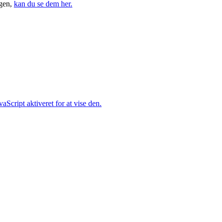
ngen,
kan du se dem her.
Script aktiveret for at vise den.