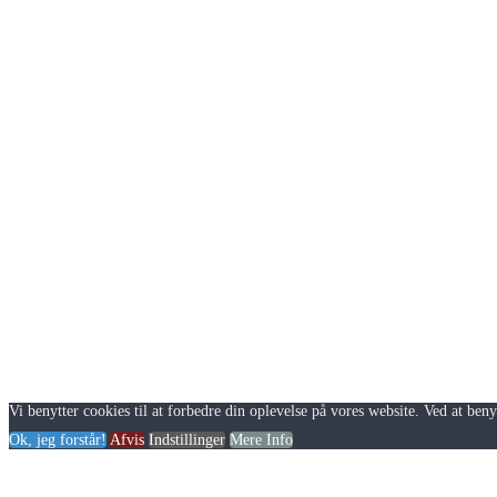
Vi benytter cookies til at forbedre din oplevelse på vores website. Ved at beny
Ok, jeg forstår!
Afvis
Indstillinger
Mere Info