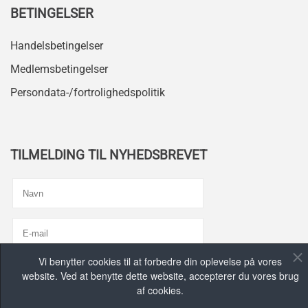
BETINGELSER
Handelsbetingelser
Medlemsbetingelser
Persondata-/fortrolighedspolitik
TILMELDING TIL NYHEDSBREVET
Vi benytter cookies til at forbedre din oplevelse på vores
Jeg er enig med
Privatlivspolitik
website. Ved at benytte dette website, accepterer du vores brug
af cookies.
TILMELD MIG, TAK!