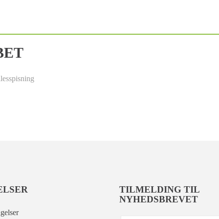
BET
lesspisning
ELSER
TILMELDING TIL
NYHEDSBREVET
gelser