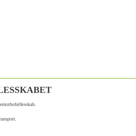
LESSKABET
seniorbofællesskab.
transport.