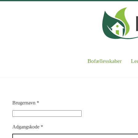
Skip to main content
Bofællesskaber
Led
Brugernavn
*
Adgangskode
*