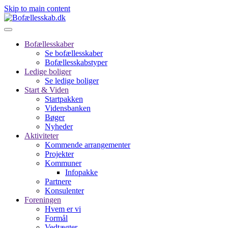
Skip to main content
Bofællesskaber
Se bofællesskaber
Bofællesskabstyper
Ledige boliger
Se ledige boliger
Start & Viden
Startpakken
Vidensbanken
Bøger
Nyheder
Aktiviteter
Kommende arrangementer
Projekter
Kommuner
Infopakke
Partnere
Konsulenter
Foreningen
Hvem er vi
Formål
Vedtægter