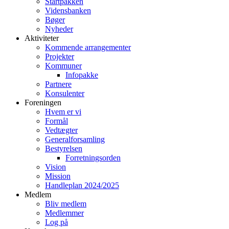
Startpakken
Vidensbanken
Bøger
Nyheder
Aktiviteter
Kommende arrangementer
Projekter
Kommuner
Infopakke
Partnere
Konsulenter
Foreningen
Hvem er vi
Formål
Vedtægter
Generalforsamling
Bestyrelsen
Forretningsorden
Vision
Mission
Handleplan 2024/2025
Medlem
Bliv medlem
Medlemmer
Log på