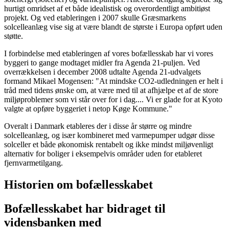
hurtigt omridset af et både idealistisk og overordentligt ambitiøst
projekt. Og ved etableringen i 2007 skulle Græsmarkens
solcelleanlæg vise sig at være blandt de største i Europa opført uden
støtte.
I forbindelse med etableringen af vores bofællesskab har vi vores
byggeri to gange modtaget midler fra Agenda 21-puljen. Ved
overrækkelsen i december 2008 udtalte Agenda 21-udvalgets
formand Mikael Mogensen: "At mindske CO2-udledningen er helt i
tråd med tidens ønske om, at være med til at afhjælpe et af de store
miljøproblemer som vi står over for i dag.... Vi er glade for at Kyoto
valgte at opføre byggeriet i netop Køge Kommune."
Overalt i Danmark etableres der i disse år større og mindre
solcelleanlæg, og især kombineret med varmepumper udgør disse
solceller et både økonomisk rentabelt og ikke mindst miljøvenligt
alternativ for boliger i eksempelvis områder uden for etableret
fjernvarmetilgang.
Historien om bofællesskabet
Bofællesskabet har bidraget til
vidensbanken med