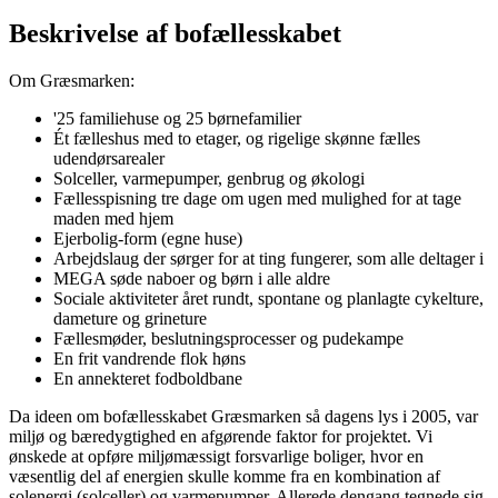
Beskrivelse af bofællesskabet
Om Græsmarken:
'25 familiehuse og 25 børnefamilier
Ét fælleshus med to etager, og rigelige skønne fælles
udendørsarealer
Solceller, varmepumper, genbrug og økologi
Fællesspisning tre dage om ugen med mulighed for at tage
maden med hjem
Ejerbolig-form (egne huse)
Arbejdslaug der sørger for at ting fungerer, som alle deltager i
MEGA søde naboer og børn i alle aldre
Sociale aktiviteter året rundt, spontane og planlagte cykelture,
dameture og grineture
Fællesmøder, beslutningsprocesser og pudekampe
En frit vandrende flok høns
En annekteret fodboldbane
Da ideen om bofællesskabet Græsmarken så dagens lys i 2005, var
miljø og bæredygtighed en afgørende faktor for projektet. Vi
ønskede at opføre miljømæssigt forsvarlige boliger, hvor en
væsentlig del af energien skulle komme fra en kombination af
solenergi (solceller) og varmepumper. Allerede dengang tegnede sig