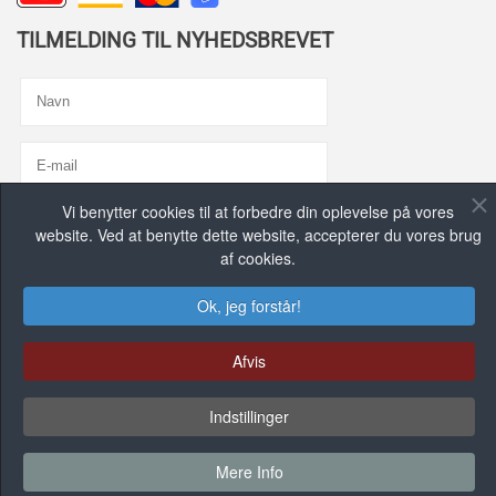
TILMELDING TIL NYHEDSBREVET
Vi benytter cookies til at forbedre din oplevelse på vores
Jeg er enig med
Privatlivspolitik
website. Ved at benytte dette website, accepterer du vores brug
af cookies.
TILMELD MIG, TAK!
Ok, jeg forstår!
FIND OS PÅ DE SOCIALE MEDIER
Afvis
Indstillinger
FACEBOOK GRUPPE
Mere Info