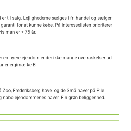
d er til salg. Lejlighederne sælges i fri handel og sælger
 garanti for at kunne købe. På interesselisten prioriterer
vis man er + 75 år.
er en nyere ejendom er der ikke mange overraskelser ud
har energimærke B
på Zoo, Frederiksberg have og de Små haver på Pile
n og nabo ejendommenes haver. Fin grøn beliggenhed.