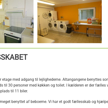
SSKABET
tage med adgang til lejlighederne. Altangangene benyttes som fæ
ads til 30 personer med køkken og toilet. I kælderen er der fæll
plads til 11 biler.
get benyttet af beboerne. Vi har et godt fællesskab og hjælper