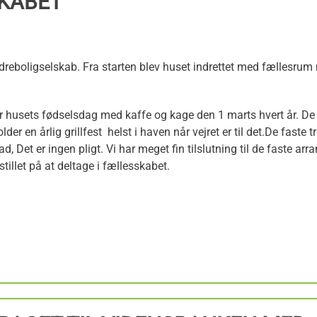
SKABET
dreboligselskab. Fra starten blev huset indrettet med fællesru
er husets fødselsdag med kaffe og kage den 1 marts hvert år. De 
der en årlig grillfest helst i haven når vejret er til det.De faste
d, Det er ingen pligt. Vi har meget fin tilslutning til de faste ar
stillet på at deltage i fællesskabet.