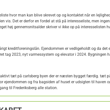
sseliste hvor man kan blive skrevet op og kontaktet når en lejlighe
den vis. Det er derfor en fordel at stå på interesseliste, men ingen
meget høj gennemsnitsalder skriver vi ikke op på interesselisten h
årigt kreditforeningslån. Ejendommen er vedligeholdt og da det 
eret tag 2023, nyt varmessystem og elevator i 2024. Bygningen 
raktivt tæt på carlsberg byen der er næsten bygget færdig. tæt 
verfor ejendommen og fra bagsiden af huset er udsigten til have
g til Frederiksberg alle station.