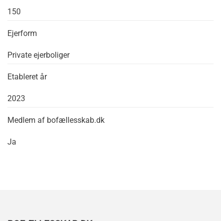
150
Ejerform
Private ejerboliger
Etableret år
2023
Medlem af bofællesskab.dk
Ja
Leaflet
|
©
OpenStreetMap
+
−