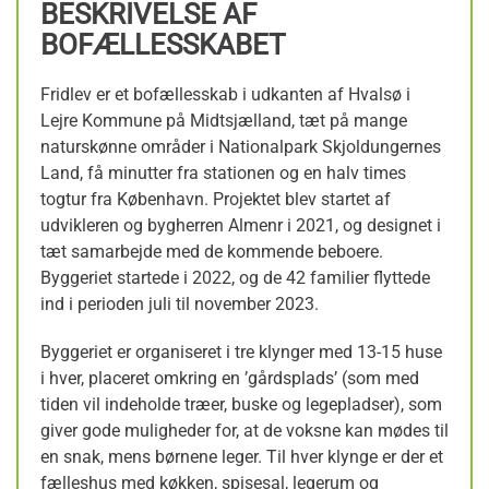
BESKRIVELSE AF
BOFÆLLESSKABET
Fridlev er et bofællesskab i udkanten af Hvalsø i
Lejre Kommune på Midtsjælland, tæt på mange
naturskønne områder i Nationalpark Skjoldungernes
Land, få minutter fra stationen og en halv times
togtur fra København. Projektet blev startet af
udvikleren og bygherren Almenr i 2021, og designet i
tæt samarbejde med de kommende beboere.
Byggeriet startede i 2022, og de 42 familier flyttede
ind i perioden juli til november 2023.
Byggeriet er organiseret i tre klynger med 13-15 huse
i hver, placeret omkring en ’gårdsplads’ (som med
tiden vil indeholde træer, buske og legepladser), som
giver gode muligheder for, at de voksne kan mødes til
en snak, mens børnene leger. Til hver klynge er der et
fælleshus med køkken, spisesal, legerum og