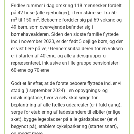
Fridlev rummer i dag omkring 118 mennesker fordelt
på 42 huse (alle ejerboliger), i fem størrelser fra 50
2
2
m
til 150 m
. Beboerne fordeler sig på 69 voksne og
49 børn, som overvejende befinder sig i
børnehavealderen. Siden den sidste familie flyttede
ind i november 2023, er der født 5 dejlige børn, og der
er vist flere på vej! Gennemsnitsalderen for en voksen
er i starten af 40’erne, og alle aldersgrupper er
repræsenteret, inklusive en lille gruppe pensionister i
60’erne og 70’erne.
Godt et år efter, at de første beboere flyttede ind, er vi
stadig (i september 2024) i en opbygnings- og
udviklingsfase, hvor vi selv skal sørge for
beplantning af alle fælles udearealer (er i fuld gang),
sørge for etablering af ladestandere til elbiler (er lige
sket), bygge legepladser på alle gårdspladser (er vi
begyndt på), etablere cykelparkering (starter snart),
og meget mere.