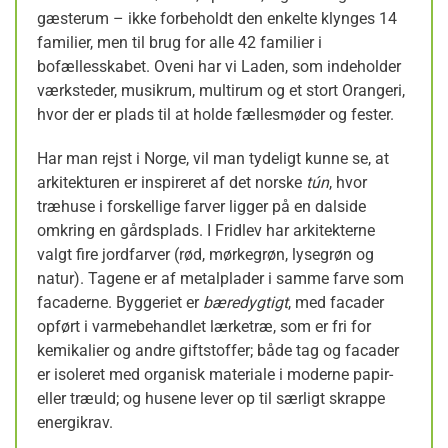
gæsterum – ikke forbeholdt den enkelte klynges 14
familier, men til brug for alle 42 familier i
bofællesskabet. Oveni har vi Laden, som indeholder
værksteder, musikrum, multirum og et stort Orangeri,
hvor der er plads til at holde fællesmøder og fester.
Har man rejst i Norge, vil man tydeligt kunne se, at
arkitekturen er inspireret af det norske
tún
, hvor
træhuse i forskellige farver ligger på en dalside
omkring en gårdsplads. I Fridlev har arkitekterne
valgt fire jordfarver (rød, mørkegrøn, lysegrøn og
natur). Tagene er af metalplader i samme farve som
facaderne. Byggeriet er
bæredygtigt
, med facader
opført i varmebehandlet lærketræ, som er fri for
kemikalier og andre giftstoffer; både tag og facader
er isoleret med organisk materiale i moderne papir-
eller træuld; og husene lever op til særligt skrappe
energikrav.